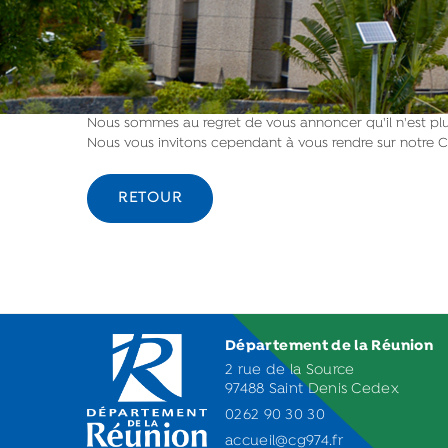
Nous sommes au regret de vous annoncer qu'il n'est plus
Nous vous invitons cependant à vous rendre sur notre C
RETOUR
Département de la Réunion
2 rue de la Source
97488 Saint Denis Cedex
0262 90 30 30
accueil@cg974.fr