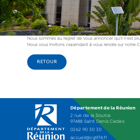
Nous sommes au regret de vous annoncer qu'il n'est plus
Nous vous invitons cependant à vous rendre sur notre C
RETOUR
Département de la Réunion
2 rue de la Source
97488 Saint Denis Cedex
0262 90 30 30
accueil@cg974.fr