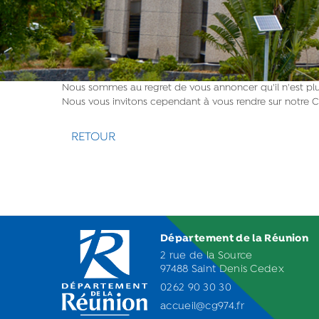
Nous sommes au regret de vous annoncer qu'il n'est plus
Nous vous invitons cependant à vous rendre sur notre C
RETOUR
Département de la Réunion
2 rue de la Source
97488 Saint Denis Cedex
0262 90 30 30
accueil@cg974.fr