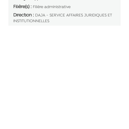
Filière(s) :
Filière administrative
Direction :
DAJA - SERVICE AFFAIRES JURIDIQUES ET
INSTITUTIONNELLES
Résidence administrative :
SAINT-DENIS
Type d'emploi :
Permanent
Date limite de candidature :
30/08/2026
Numéro de DVE Emploi Territorial :
974260730000027
Résultats 1 - 20 sur
56
« Précédent
1
2
3
Suivant »