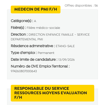
Offres disponibles : 56
(Nouvelle fenêtre)
MEDECIN DE PMI F/H
Catégorie(s) :
A
Filière(s) :
Filière médico-sociale
Direction :
DIRECTION ENFANCE FAMILLE - SERVICE
DEPARTEMENTAL PMI
Résidence administrative :
ETANG-SALE
Type d'emploi :
Permanent
Date limite de candidature :
13/09/2026
Numéro de DVE Emploi Territorial :
974260807000643
RESPONSABLE DU SERVICE
RESSOURCES MOYENS EVALUATION
(Nouvelle fenêtre)
F/H