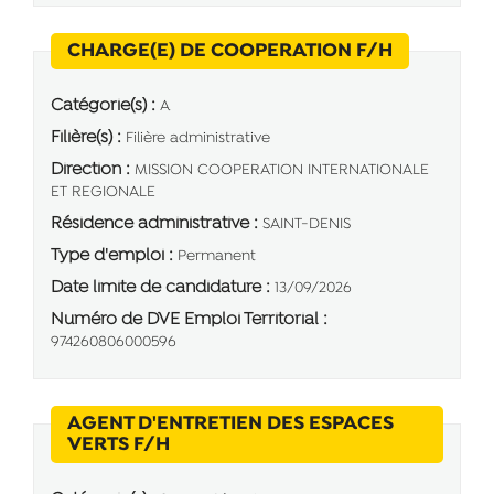
(Nouvelle 
CHARGE(E) DE COOPERATION F/H
Catégorie(s) :
A
Filière(s) :
Filière administrative
Direction :
MISSION COOPERATION INTERNATIONALE
ET REGIONALE
Résidence administrative :
SAINT-DENIS
Type d'emploi :
Permanent
Date limite de candidature :
13/09/2026
Numéro de DVE Emploi Territorial :
974260806000596
AGENT D'ENTRETIEN DES ESPACES
(Nouvelle fenêtre)
VERTS F/H