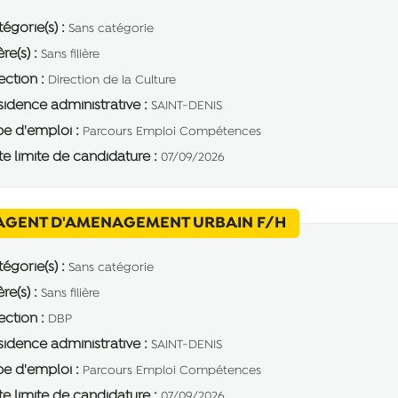
égorie(s) :
Sans catégorie
ère(s) :
Sans filière
ection :
Direction de la Culture
idence administrative :
SAINT-DENIS
e d'emploi :
Parcours Emploi Compétences
e limite de candidature :
07/09/2026
(Nouvelle fenê
AGENT D'AMENAGEMENT URBAIN F/H
égorie(s) :
Sans catégorie
ère(s) :
Sans filière
ection :
DBP
idence administrative :
SAINT-DENIS
e d'emploi :
Parcours Emploi Compétences
e limite de candidature :
07/09/2026