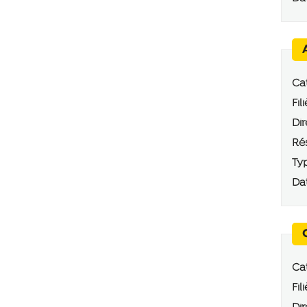
Cat
Fili
Dir
Rés
Typ
Dat
Cat
Fili