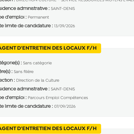
ection :
DIRECTION CULTURE - SERVICE RESSOURCES MOYENS EVAL
idence administrative :
SAINT-DENIS
e d'emploi :
Permanent
e limite de candidature :
13/09/2026
(Nouvelle fenê
AGENT D'ENTRETIEN DES LOCAUX F/H
égorie(s) :
Sans catégorie
ère(s) :
Sans filière
ection :
Direction de la Culture
idence administrative :
SAINT-DENIS
e d'emploi :
Parcours Emploi Compétences
e limite de candidature :
07/09/2026
(Nouvelle fenê
AGENT D'ENTRETIEN DES LOCAUX F/H