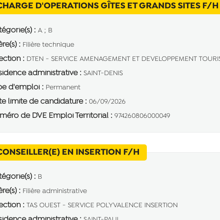
CHARGE D'OPERATIONS GÎTES ET GRANDS SITES F/H
égorie(s) :
A ; B
ère(s) :
Filière technique
ection :
DTEN - SERVICE AMENAGEMENT ET DEVELOPPEMENT TOURI
idence administrative :
SAINT-DENIS
e d'emploi :
Permanent
e limite de candidature :
06/09/2026
éro de DVE Emploi Territorial :
974260806000049
(Nouvelle fenêtre)
CONSEILLER(E) EN INSERTION F/H
égorie(s) :
B
ère(s) :
Filière administrative
ection :
TAS OUEST - SERVICE POLYVALENCE INSERTION
idence administrative :
SAINT-PAUL