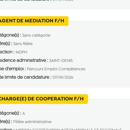
(Nouvelle fenêtre)
AGENT DE MEDIATION F/H
égorie(s) :
Sans catégorie
ère(s) :
Sans filière
ection :
MDPH
idence administrative :
SAINT-DENIS
e d'emploi :
Parcours Emploi Compétences
e limite de candidature :
07/09/2026
(Nouvelle fenêtre)
CHARGE(E) DE COOPERATION F/H
égorie(s) :
A
ère(s) :
Filière administrative