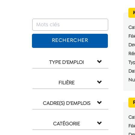
Cat
Fili
RECHERCHER
Dir
Rés
TYPE D'EMPLOI
Typ
Dat
Num
FILIÈRE
CADRE(S) D'EMPLOIS
Cat
CATÉGORIE
Fili