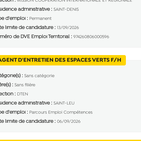
ection :
MISSION COOPERATION INTERNATIONALE ET REGIONALE
idence administrative :
SAINT-DENIS
e d'emploi :
Permanent
e limite de candidature :
13/09/2026
éro de DVE Emploi Territorial :
974260806000596
(Nouvel
AGENT D'ENTRETIEN DES ESPACES VERTS F/H
égorie(s) :
Sans catégorie
ère(s) :
Sans filière
ection :
DTEN
idence administrative :
SAINT-LEU
e d'emploi :
Parcours Emploi Compétences
e limite de candidature :
06/09/2026