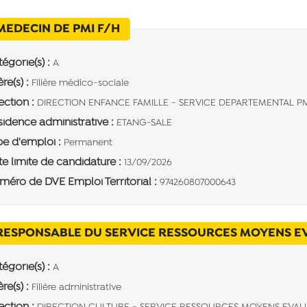
(Nouvelle fenêtre)
MEDECIN DE PMI F/H
égorie(s) :
A
ère(s) :
Filière médico-sociale
ection :
DIRECTION ENFANCE FAMILLE - SERVICE DEPARTEMENTAL PM
idence administrative :
ETANG-SALE
e d'emploi :
Permanent
e limite de candidature :
13/09/2026
éro de DVE Emploi Territorial :
974260807000643
RESPONSABLE DU SERVICE RESSOURCES MOYENS E
égorie(s) :
A
ère(s) :
Filière administrative