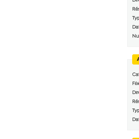
Dir
Rés
Typ
Dat
Num
Cat
Fili
Dir
Rés
Typ
Dat