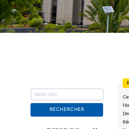
Cat
Fili
RECHERCHER
Dir
Rés