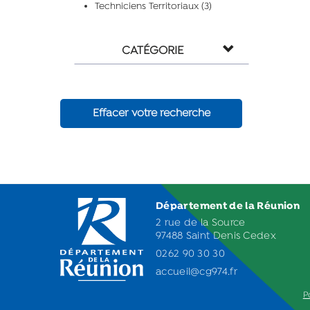
Techniciens Territoriaux (3)
CATÉGORIE
Effacer votre recherche
Département de la Réunion
2 rue de la Source
97488 Saint Denis Cedex
0262 90 30 30
accueil@cg974.fr
P