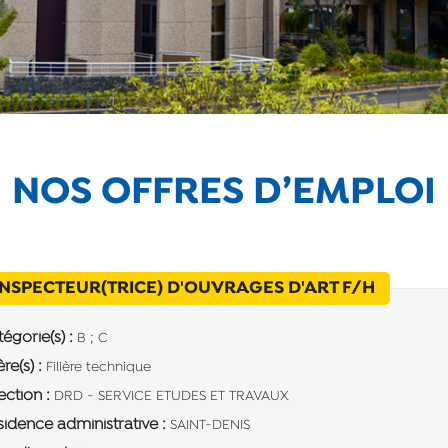
NOS OFFRES D’EMPLOI
(Nouvell
INSPECTEUR(TRICE) D'OUVRAGES D'ART F/H
égorie(s) :
B ; C
ère(s) :
Filière technique
ection :
DRD - SERVICE ETUDES ET TRAVAUX
idence administrative :
SAINT-DENIS