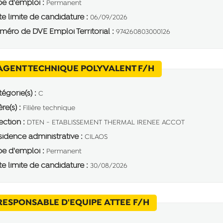
e d'emploi :
Permanent
e limite de candidature :
06/09/2026
éro de DVE Emploi Territorial :
974260803000126
(Nouvelle fenêt
AGENT TECHNIQUE POLYVALENT F/H
égorie(s) :
C
ère(s) :
Filière technique
ection :
DTEN - ETABLISSEMENT THERMAL IRENEE ACCOT
idence administrative :
CILAOS
e d'emploi :
Permanent
e limite de candidature :
30/08/2026
(Nouvelle fenêtr
RESPONSABLE D'EQUIPE ATTEE F/H