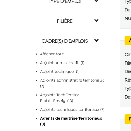
TYPE D'EMPLOI
Typ
Dat
Num
FILIÈRE
CADRE(S) D'EMPLOIS
Afficher tout
Cat
Adjoint administratif (1)
Fili
Dir
Adjoint technique (1)
Rés
Adjoints administratifs territoriaux
(7)
Typ
Adjoints Tech.Territor
Dat
Etablis.Enseig. (10)
Adjoints techniques territoriaux (7)
Agents de maîtrise Territoriaux
(3)