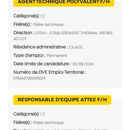
(Nouvel
AGENT TECHNIQUE POLYVALENT F/H
Catégorie(s) :
C
Filière(s) :
Filière technique
Direction :
DTEN - ETABLISSEMENT THERMAL IRENEE
ACCOT
Résidence administrative :
CILAOS
Type d'emploi :
Permanent
Date limite de candidature :
30/08/2026
Numéro de DVE Emploi Territorial :
974260730000029
(Nouvelle
RESPONSABLE D'EQUIPE ATTEE F/H
Catégorie(s) :
C
Filière(s) :
Filière technique