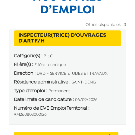
D’EMPLOI
Offres disponibles : 3
INSPECTEUR(TRICE) D'OUVRAGES
(Nouvelle fenêtre)
D'ART F/H
Catégorie(s) :
B ; C
Filière(s) :
Filière technique
Direction :
DRD - SERVICE ETUDES ET TRAVAUX
Résidence administrative :
SAINT-DENIS
Type d'emploi :
Permanent
Date limite de candidature :
06/09/2026
Numéro de DVE Emploi Territorial :
974260803000126