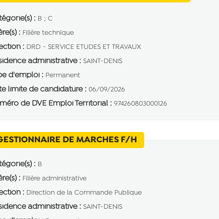
égorie(s) :
B ; C
ère(s) :
Filière technique
ection :
DRD - SERVICE ETUDES ET TRAVAUX
idence administrative :
SAINT-DENIS
e d'emploi :
Permanent
e limite de candidature :
06/09/2026
éro de DVE Emploi Territorial :
974260803000126
(Nouvelle fenêtre)
GESTIONNAIRE DE MARCHES F/H
égorie(s) :
B
ère(s) :
Filière administrative
ection :
Direction de la Commande Publique
idence administrative :
SAINT-DENIS