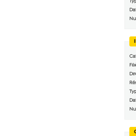
Typ
Dat
Num
Cat
Fili
Dir
Rés
Typ
Dat
Num