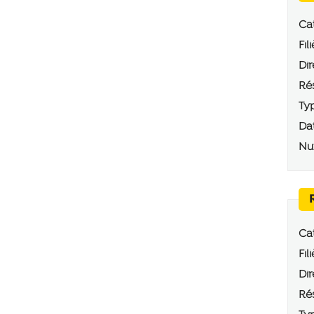
Cat
Fili
Dir
Rés
Typ
Dat
Num
Cat
Fili
Dir
Rés