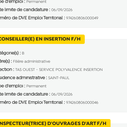
e d'emploi :
Permanent
e limite de candidature :
06/09/2026
éro de DVE Emploi Territorial :
974260806000049
(Nouvelle fenêtre)
CONSEILLER(E) EN INSERTION F/H
égorie(s) :
B
ère(s) :
Filière administrative
ection :
TAS OUEST - SERVICE POLYVALENCE INSERTION
idence administrative :
SAINT-PAUL
e d'emploi :
Permanent
e limite de candidature :
06/09/2026
éro de DVE Emploi Territorial :
974260806000046
(Nouvell
INSPECTEUR(TRICE) D'OUVRAGES D'ART F/H