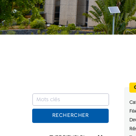
Cat
Fili
RECHERCHER
Dir
Rés