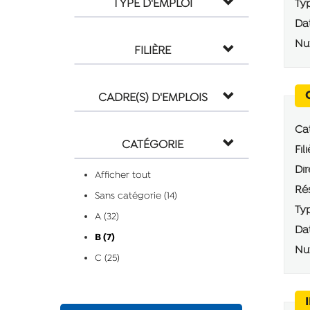
TYPE D'EMPLOI
Typ
Dat
Num
FILIÈRE
CADRE(S) D'EMPLOIS
Cat
CATÉGORIE
Fili
Dir
Afficher tout
Rés
Sans catégorie (14)
Typ
A (32)
Dat
B (7)
Num
C (25)