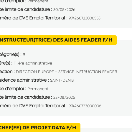
e d'emploi :
Permanent
e limite de candidature :
30/08/2026
éro de DVE Emploi Territorial :
974260723000553
(Nouvel
INSTRUCTEUR(TRICE) DES AIDES FEADER F/H
égorie(s) :
B
ère(s) :
Filière administrative
ection :
DIRECTION EUROPE - SERVICE INSTRUCTION FEADER
idence administrative :
SAINT-DENIS
e d'emploi :
Permanent
e limite de candidature :
23/08/2026
éro de DVE Emploi Territorial :
974260723000006
(Nouvelle fenêtre)
CHEF(FE) DE PROJET DATA F/H