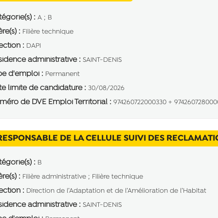
égorie(s) :
A ; B
ère(s) :
Filière technique
ection :
DAPI
idence administrative :
SAINT-DENIS
e d'emploi :
Permanent
e limite de candidature :
30/08/2026
éro de DVE Emploi Territorial :
974260722000330 + 974260728000
RESPONSABLE DE LA CELLULE SUIVI DES RECLAMATI
égorie(s) :
B
ère(s) :
Filière administrative ; Filière technique
ection :
Direction de l’Adaptation et de l’Amélioration de l’Habitat
idence administrative :
SAINT-DENIS