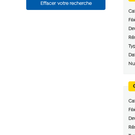
Effacer votre recherche
Cat
Fili
Dir
Rés
Typ
Dat
Num
Cat
Fili
Dir
Rés