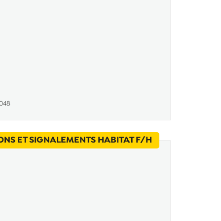
048
(Nouvelle fenêt
ONS ET SIGNALEMENTS HABITAT F/H