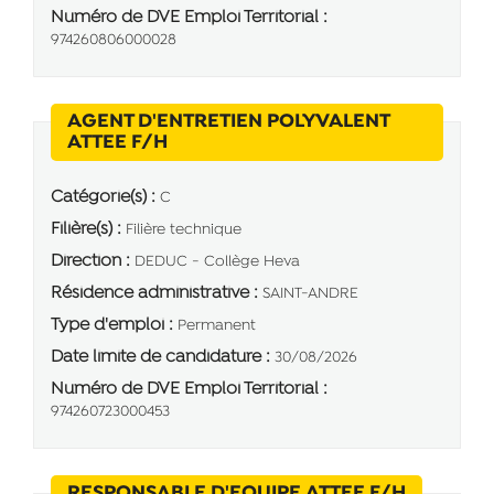
Numéro de DVE Emploi Territorial :
974260806000028
AGENT D'ENTRETIEN POLYVALENT
(Nouvelle fenêtre)
ATTEE F/H
Catégorie(s) :
C
Filière(s) :
Filière technique
Direction :
DEDUC - Collège Heva
Résidence administrative :
SAINT-ANDRE
Type d'emploi :
Permanent
Date limite de candidature :
30/08/2026
Numéro de DVE Emploi Territorial :
974260723000453
(Nouvelle
RESPONSABLE D'EQUIPE ATTEE F/H