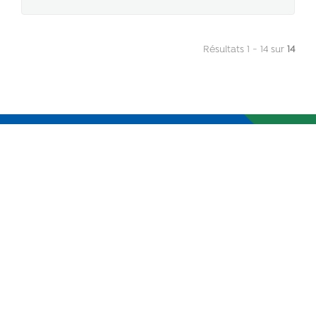
Résultats 1 - 14 sur
14
Département de la Réunion
2 rue de la Source
97488 Saint Denis Cedex
0262 90 30 30
accueil@cg974.fr