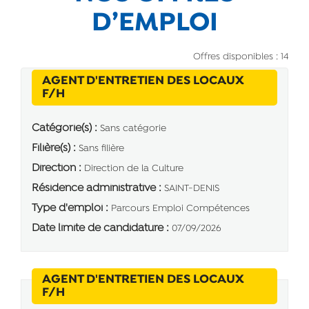
D’EMPLOI
Offres disponibles : 14
AGENT D'ENTRETIEN DES LOCAUX
(Nouvelle fenêtre)
F/H
Catégorie(s) :
Sans catégorie
Filière(s) :
Sans filière
Direction :
Direction de la Culture
Résidence administrative :
SAINT-DENIS
Type d'emploi :
Parcours Emploi Compétences
Date limite de candidature :
07/09/2026
AGENT D'ENTRETIEN DES LOCAUX
(Nouvelle fenêtre)
F/H