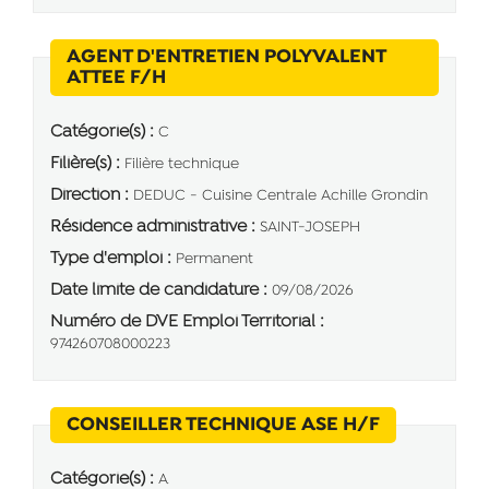
AGENT D'ENTRETIEN POLYVALENT
(Nouvelle fenêtre)
ATTEE F/H
Catégorie(s) :
C
Filière(s) :
Filière technique
Direction :
DEDUC - Cuisine Centrale Achille Grondin
Résidence administrative :
SAINT-JOSEPH
Type d'emploi :
Permanent
Date limite de candidature :
09/08/2026
Numéro de DVE Emploi Territorial :
974260708000223
(Nouvelle f
CONSEILLER TECHNIQUE ASE H/F
Catégorie(s) :
A