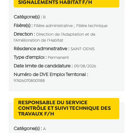
(Nouvelle fenêt
SIGNALEMENTS HABITAT F/H
Catégorie(s) :
B
Filière(s) :
Filière administrative ; Filière technique
Direction :
Direction de l’Adaptation et de
l’Amélioration de l’Habitat
Résidence administrative :
SAINT-DENIS
Type d'emploi :
Permanent
Date limite de candidature :
09/08/2026
Numéro de DVE Emploi Territorial :
974260708001188
RESPONSABLE DU SERVICE
CONTRÔLE ET SUIVI TECHNIQUE DES
(Nouvelle fenêtre)
TRAVAUX F/H
Catégorie(s) :
A