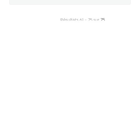
Résultats 61 - 75 sur
75
« Précédent
1
2
3
4
Suivant »
Département de la Réunion
2 rue de la Source
97488 Saint Denis Cedex