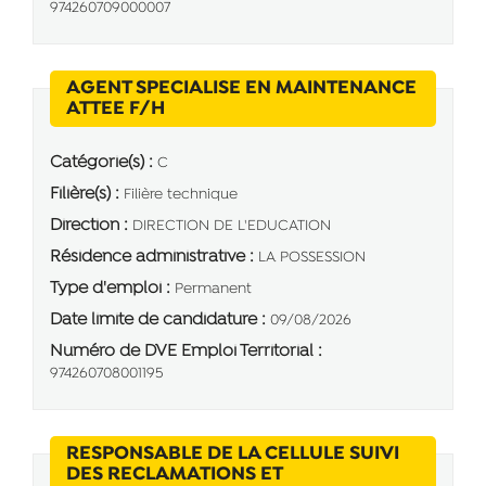
974260709000007
AGENT SPECIALISE EN MAINTENANCE
(Nouvelle fenêtre)
ATTEE F/H
Catégorie(s) :
C
Filière(s) :
Filière technique
Direction :
DIRECTION DE L'EDUCATION
Résidence administrative :
LA POSSESSION
Type d'emploi :
Permanent
Date limite de candidature :
09/08/2026
Numéro de DVE Emploi Territorial :
974260708001195
RESPONSABLE DE LA CELLULE SUIVI
DES RECLAMATIONS ET