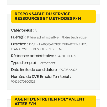
RESPONSABLE DU SERVICE
(Nouvelle fe
RESSOURCES ET METHODES F/H
Catégorie(s) :
A
Filière(s) :
Filière administrative ; Filière technique
Direction :
DAE - LABORATOIRE DEPARTEMENTAL
D'ANALYSES - RESSOURCES ET M
Résidence administrative :
SAINT-DENIS
Type d'emploi :
Permanent
Date limite de candidature :
09/08/2026
Numéro de DVE Emploi Territorial :
974260703001128
AGENT D'ENTRETIEN POLYVALENT
(Nouvelle fenêtre)
ATTEE F/H