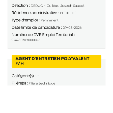
Direction :
DEDUC - Collège Joseph Suacot
Résidence administrative :
PETITE-ILE
Type d'emploi :
Permanent
Date limite de candidature :
09/08/2026
Numéro de DVE Emploi Territorial :
974260709000067
AGENT D'ENTRETIEN POLYVALENT
(Nouvelle fenêtre)
F/H
Catégorie(s) :
C
Filière(s) :
Filière technique
Direction :
DEDUC - COLLEGE PLATEAU GOYAVES
Résidence administrative :
SAINT-DENIS
Type d'emploi :
Permanent
Date limite de candidature :
09/08/2026