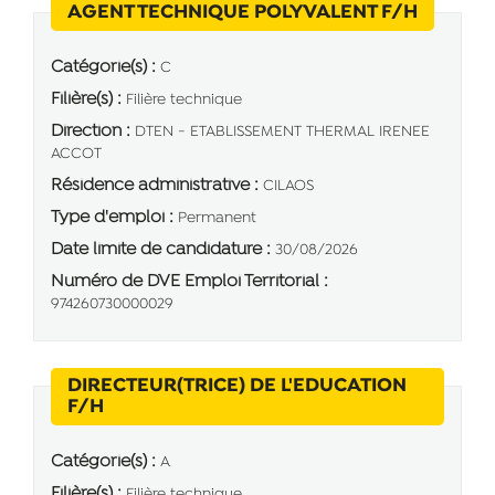
(Nouvel
AGENT TECHNIQUE POLYVALENT F/H
Catégorie(s) :
C
Filière(s) :
Filière technique
Direction :
DTEN - ETABLISSEMENT THERMAL IRENEE
ACCOT
Résidence administrative :
CILAOS
Type d'emploi :
Permanent
Date limite de candidature :
30/08/2026
Numéro de DVE Emploi Territorial :
974260730000029
DIRECTEUR(TRICE) DE L'EDUCATION
(Nouvelle fenêtre)
F/H
Catégorie(s) :
A
Filière(s) :
Filière technique