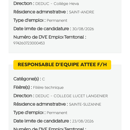
Direction :
DEDUC - Collège Heva
Résidence administrative :
SAINT-ANDRE
Type d'emploi :
Permanent
Date limite de candidature :
30/08/2026
Numéro de DVE Emploi Territorial :
974260723000453
(Nouvelle
RESPONSABLE D'EQUIPE ATTEE F/H
Catégorie(s) :
C
Filière(s) :
Filière technique
Direction :
DEDUC - COLLEGE LUCET LANGENIER
Résidence administrative :
SAINTE-SUZANNE
Type d'emploi :
Permanent
Date limite de candidature :
23/08/2026
Numéro de DVE Emploi Territorial :