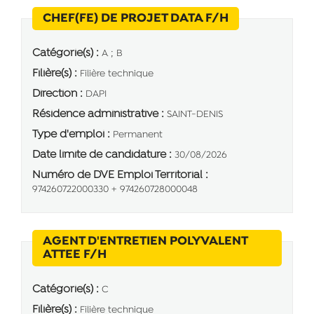
(Nouvelle fen
CHEF(FE) DE PROJET DATA F/H
Catégorie(s) :
A ; B
Filière(s) :
Filière technique
Direction :
DAPI
Résidence administrative :
SAINT-DENIS
Type d'emploi :
Permanent
Date limite de candidature :
30/08/2026
Numéro de DVE Emploi Territorial :
974260722000330 + 974260728000048
AGENT D'ENTRETIEN POLYVALENT
(Nouvelle fenêtre)
ATTEE F/H
Catégorie(s) :
C
Filière(s) :
Filière technique