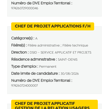
Numéro de DVE Emploi Territorial :
974260729000046
(Nouvell
CHEF DE PROJET APPLICATIONS F/H
Catégorie(s) :
A
Filière(s) :
Filière administrative ; Filière technique
Direction :
DSID - SERVICE APPLICATIF ET PROJETS
Résidence administrative :
SAINT-DENIS
Type d'emploi :
Permanent
Date limite de candidature :
30/08/2026
Numéro de DVE Emploi Territorial :
974260724000007
CHEF DE PROJET APPLICATIF
GESTION DE LA RELATION USAGERS