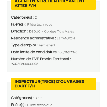
AGENT D'ENTRETIEN POLYVALENT
(Nouvelle fenêtre)
ATTEE F/H
Catégorie(s) :
C
Filière(s) :
Filière technique
Direction :
DEDUC - Collège Trois Mares
Résidence administrative :
LE TAMPON
Type d'emploi :
Permanent
Date limite de candidature :
06/09/2026
Numéro de DVE Emploi Territorial :
974260806000028
INSPECTEUR(TRICE) D'OUVRAGES
(Nouvelle fenêtre)
D'ART F/H
Catégorie(s) :
B ; C
Filière(s) :
Filière technique